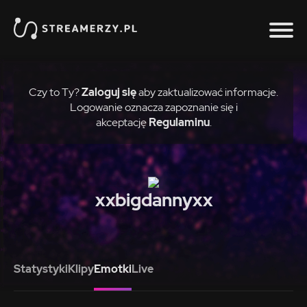
Czy to Ty?
Zaloguj się
aby zaktualizować informacje.
Logowanie oznacza zapoznanie się i
akceptację
Regulaminu
.
xxbigdannyxx
Statystyki
Klipy
Emotki
Live