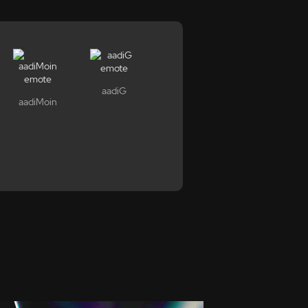
aadiG
aadiMoin