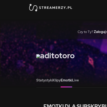
Czy to Ty?
Zaloguj 
aditotoro
Statystyki
Klipy
Emotki
Live
EMOTKI DLA SUBSKRYB