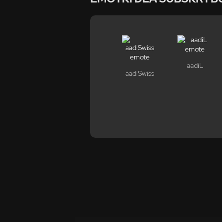
aadiL
aadiSwiss