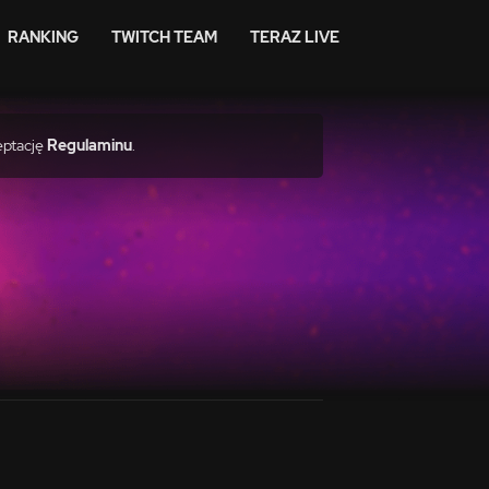
RANKING
TWITCH TEAM
TERAZ LIVE
eptację
Regulaminu
.