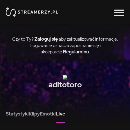
Czy to Ty?
Zaloguj się
aby zaktualizować informacje.
Logowanie oznacza zapoznanie się i
akceptację
Regulaminu
.
aditotoro
Statystyki
Klipy
Emotki
Live