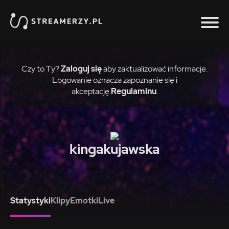
Czy to Ty?
Zaloguj się
aby zaktualizować informacje.
Logowanie oznacza zapoznanie się i
akceptację
Regulaminu
.
kingakujawska
Statystyki
Klipy
Emotki
Live