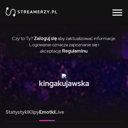
Czy to Ty?
Zaloguj się
aby zaktualizować informacje.
Logowanie oznacza zapoznanie się i
akceptację
Regulaminu
.
kingakujawska
Statystyki
Klipy
Emotki
Live