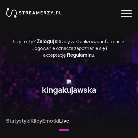
Czy to Ty?
Zaloguj się
aby zaktualizować informacje.
Logowanie oznacza zapoznanie się i
akceptację
Regulaminu
.
kingakujawska
Statystyki
Klipy
Emotki
Live