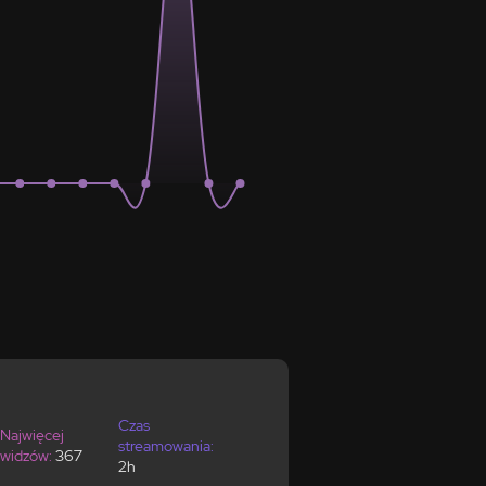
Czas
Najwięcej
streamowania:
widzów:
367
2h