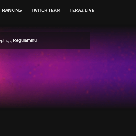
RANKING
TWITCH TEAM
TERAZ LIVE
eptację
Regulaminu
.