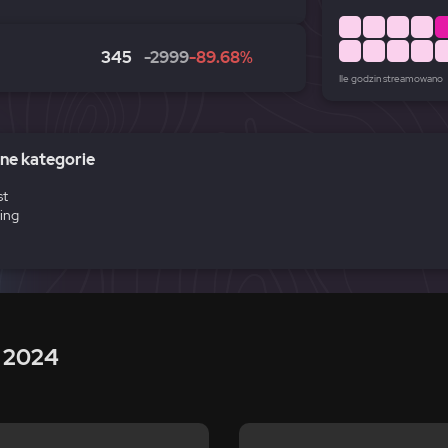
345
-2999
-89.68%
Ile godzin streamowano
e kategorie
 2024