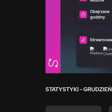
widzów
Obejrzane
godziny
Streamowan
STATYSTYKI
- GRUDZIEŃ