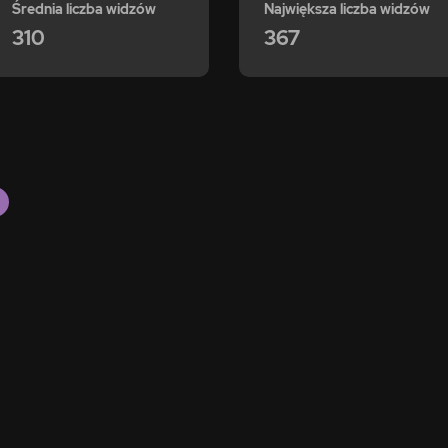
Średnia liczba widzów
Największa liczba widzów
310
367