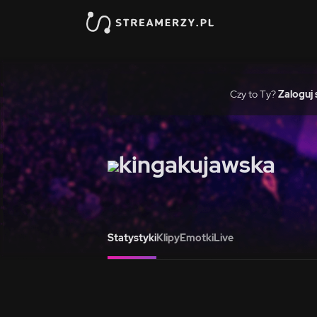
Czy to Ty?
Zaloguj 
kingakujawska
Statystyki
Klipy
Emotki
Live