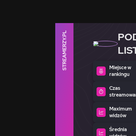
STREAMERZY.PL
PO
LIS
Miejsce w
rankingu
Czas
streamowa
Maximum
widzów
Średnia