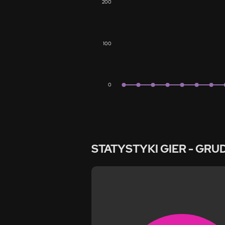
200
100
0
STATYSTYKI GIER
- GRU