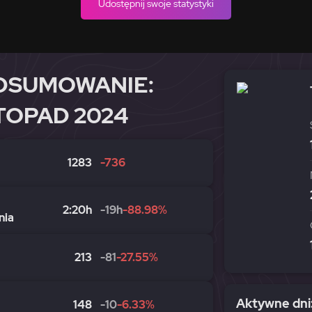
Udostępnij swoje statystyki
DSUMOWANIE:
TOPAD 2024
1283
-736
2:20h
-19h
-88.98%
nia
213
-81
-27.55%
Aktywne dni:
148
-10
-6.33%