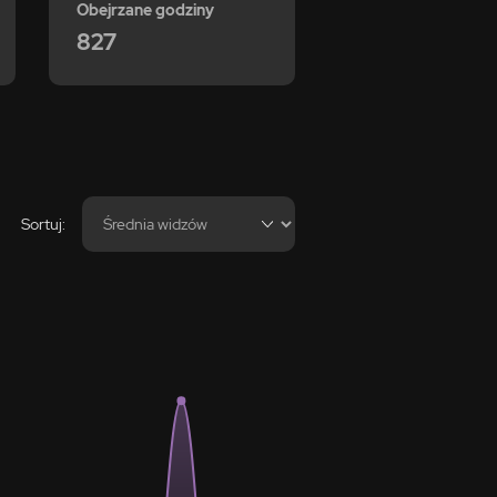
Obejrzane godziny
827
Sortuj: