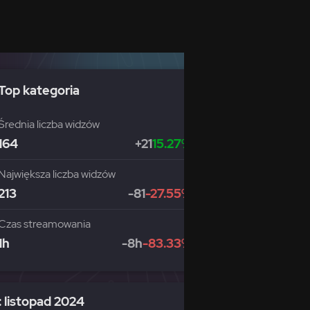
Top kategoria
Średnia liczba widzów
164
+21
15.27%
Największa liczba widzów
213
-81
-27.55%
Czas streamowania
1h
-8h
-83.33%
 listopad 2024