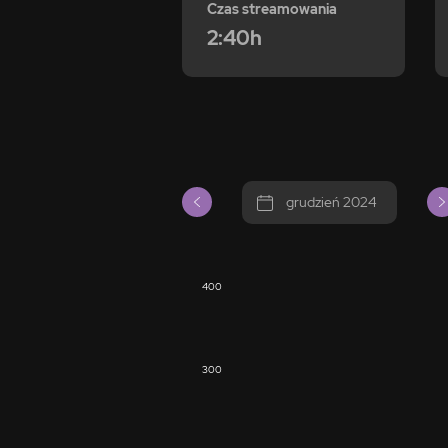
Czas streamowania
2:40h
grudzień 2024
400
300