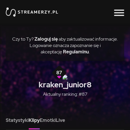
Czy to Ty?
Zaloguj się
aby zaktualizować informacje.
Logowanie oznacza zapoznanie się i
akceptację
Regulaminu
.
87
kraken_junior8
Aktualny ranking: #87
Statystyki
Klipy
Emotki
Live