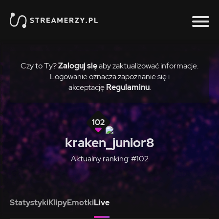
Czy to Ty?
Zaloguj się
aby zaktualizować informacje.
Logowanie oznacza zapoznanie się i
akceptację
Regulaminu
.
102
kraken_junior8
Aktualny ranking: #102
Statystyki
Klipy
Emotki
Live