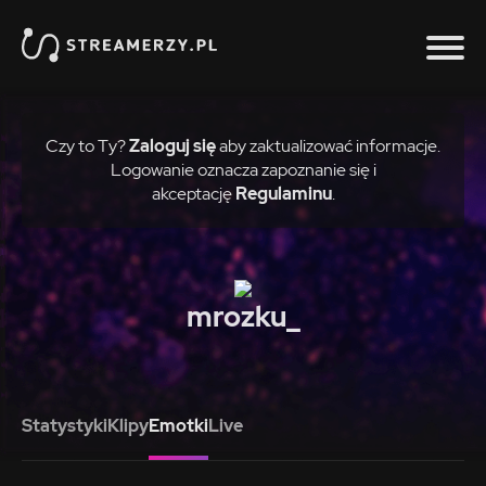
Czy to Ty?
Zaloguj się
aby zaktualizować informacje.
Logowanie oznacza zapoznanie się i
akceptację
Regulaminu
.
mrozku_
Statystyki
Klipy
Emotki
Live