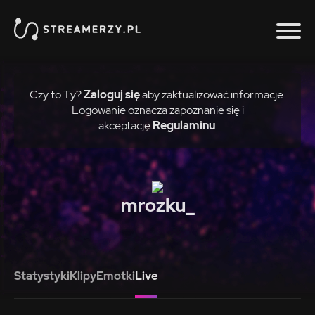
Czy to Ty?
Zaloguj się
aby zaktualizować informacje.
Logowanie oznacza zapoznanie się i
akceptację
Regulaminu
.
mrozku_
Statystyki
Klipy
Emotki
Live