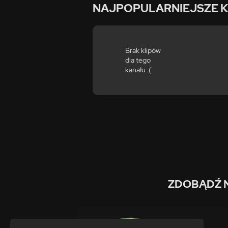
NAJPOPULARNIEJSZE K
Brak klipów
dla tego
kanału :(
ZDOBĄDŹ 