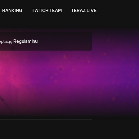
RANKING
TWITCH TEAM
TERAZ LIVE
eptację
Regulaminu
.