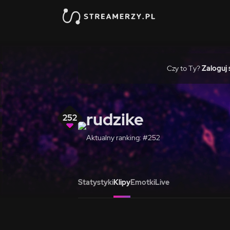
Czy to Ty?
Zaloguj 
rudzike
252
Aktualny ranking: #252
Statystyki
Klipy
Emotki
Live