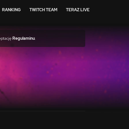
RANKING
TWITCH TEAM
TERAZ LIVE
eptację
Regulaminu
.