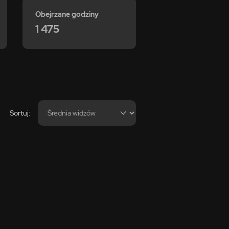
Obejrzane godziny
1 475
Sortuj: