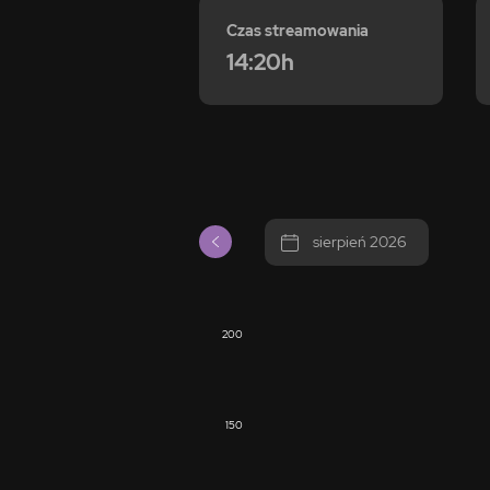
Czas streamowania
14:20h
sierpień 2026
200
150