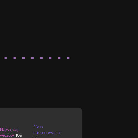
Czas
Najwięcej
streamowania:
widzów:
109