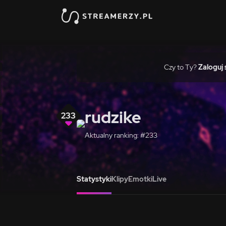
Czy to Ty?
Zaloguj 
rudzike
233
Aktualny ranking: #233
Statystyki
Klipy
Emotki
Live