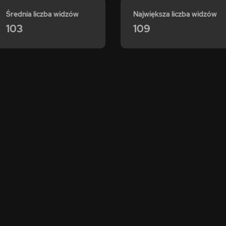
Średnia liczba widzów
Największa liczba widzów
103
109