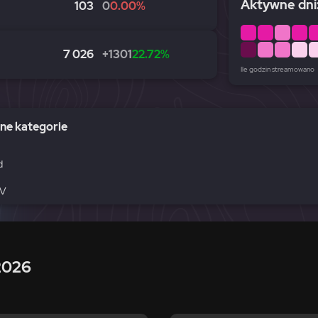
Aktywne dni:
103
0
0.00%
7 026
+1301
22.72%
Ile godzin streamowano
e kategorie
2026