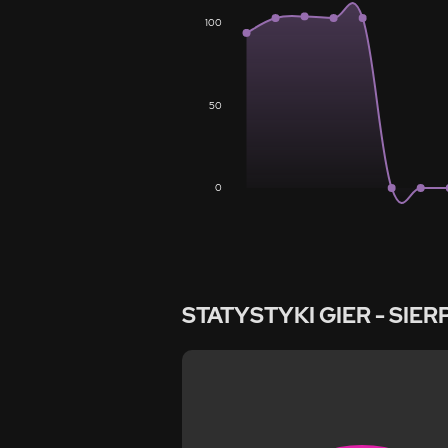
100
50
0
STATYSTYKI GIER
- SIER