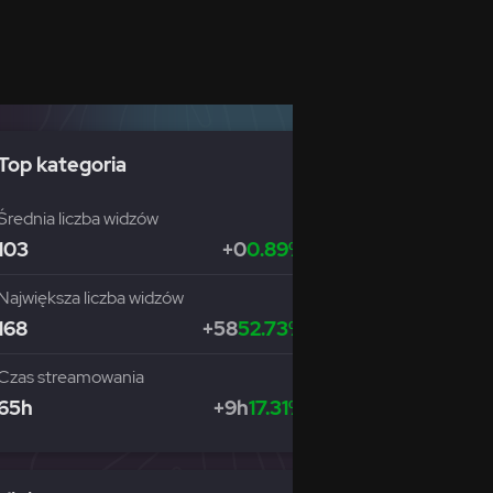
Top kategoria
Średnia liczba widzów
103
+0
0.89%
Największa liczba widzów
168
+58
52.73%
Czas streamowania
65h
+9h
17.31%