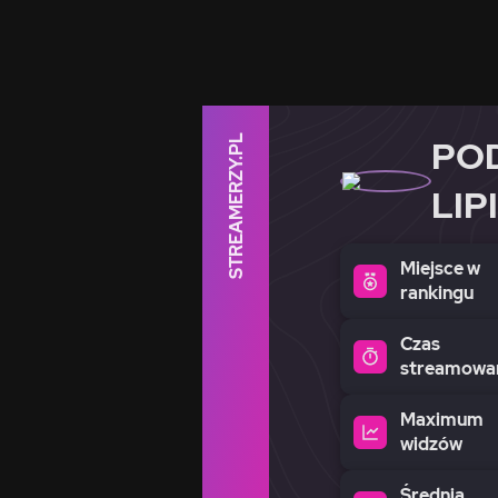
STREAMERZY.PL
PO
LIP
Miejsce w
rankingu
Czas
streamowa
Maximum
widzów
Średnia