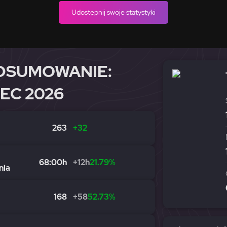
Udostępnij swoje statystyki
DSUMOWANIE:
IEC 2026
263
+32
68:00h
+12h
21.79%
nia
168
+58
52.73%