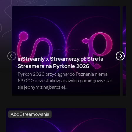
M
inStreamly x Streamerzy.pl: Strefa
s
Streamera na Pyrkonie 2026
W
Pyrkon 2026 przyciągnął do Poznania niemal
j
63 000 uczestników, apawilon gamingowy stał
w
się jednym z najbardziej...
t
Abc Streamowania