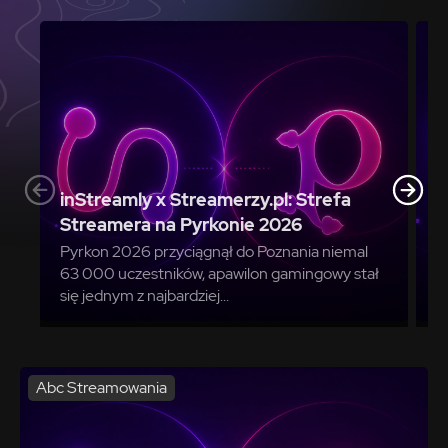
S
z
inStreamly x Streamerzy.pl: Strefa
M
Streamera na Pyrkonie 2026
I
Pyrkon 2026 przyciągnął do Poznania niemal
a
63 000 uczestników, apawilon gamingowy stał
O
się jednym z najbardziej...
p
Abc Streamowania