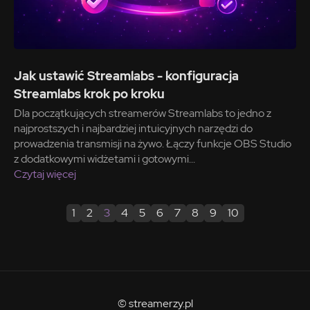
Jak ustawić Streamlabs - konfiguracja
Streamlabs krok po kroku
Dla początkujących streamerów Streamlabs to jedno z
najprostszych i najbardziej intuicyjnych narzędzi do
prowadzenia transmisji na żywo. Łączy funkcje OBS Studio
z dodatkowymi widżetami i gotowymi...
Czytaj więcej
1
2
3
4
5
6
7
8
9
10
© streamerzy.pl