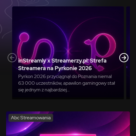
S
z
inStreamly x Streamerzy.pl: Strefa
M
Streamera na Pyrkonie 2026
I
Pyrkon 2026 przyciągnął do Poznania niemal
a
63 000 uczestników, apawilon gamingowy stał
O
się jednym z najbardziej...
p
Abc Streamowania